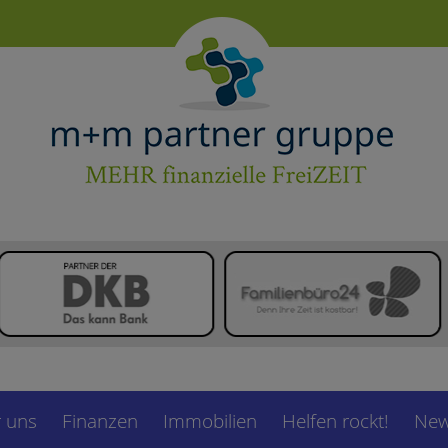
 uns
Finanzen
Immobilien
Helfen rockt!
New