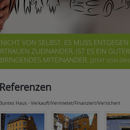
NICHT VON SELBST. ES MUSS ENTGEGEN
RTRAUEN ZUEINANDER, IST ES EIN GUTER
BRINGENDES MITEINANDER.
(ZITAT VON ERN
Referenzen
Buntes Haus - Verkauft/Vermietet/Finanziert/Versichert