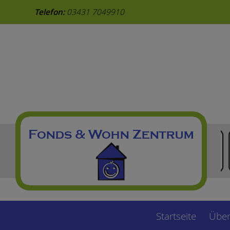
Telefon:
03431 7049910
Startseite
Über